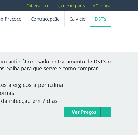
Entrega no dia seguinte disponível em Portugal
ão Precoce
Contracepção
Calvície
DST's
é um antibiótico usado no tratamento de DST's e
nas. Saiba para que serve e como comprar
es alérgicos à penicilina
ntomas
da infecção em 7 dias
»
Ver Preços