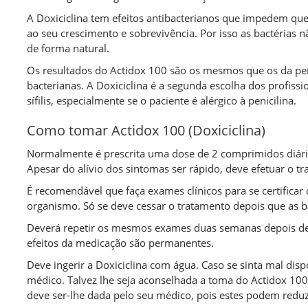
(infelizmente, as pessoas são assim). No
A Doxiciclina tem efeitos antibacterianos que impedem que
entanto, nunca comprei nada online porque
ao seu crescimento e sobrevivência. Por isso as bactérias
os sites não me inspiravam confiança e os
de forma natural.
produtos sem receita médica não oferecem
grandes garantias. Entretanto, chegaram
Os resultados do Actidox 100 são os mesmos que os da pen
vocês, com todas as respostas e soluções que
bacterianas. A Doxiciclina é a segunda escolha dos profissi
buscava num sítio só! Que tenham o maior
sífilis, especialmente se o paciente é alérgico à penicilina.
sucesso do mundo (a trabalhar assim, duvido
que não tenham). Abraço.
Como tomar Actidox 100 (Doxiciclina)
Normalmente é prescrita uma dose de 2 comprimidos diário
Carlos V.
Apesar do alívio dos sintomas ser rápido, deve efetuar o t
Porto
É recomendável que faça exames clínicos para se certifica
organismo. Só se deve cessar o tratamento depois que as b
Deverá repetir os mesmos exames duas semanas depois de 
efeitos da medicação são permanentes.
Deve ingerir a Doxiciclina com água. Caso se sinta mal di
médico. Talvez lhe seja aconselhada a toma do Actidox 100
deve ser-lhe dada pelo seu médico, pois estes podem redu