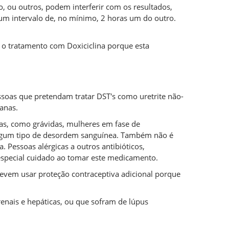
, ou outros, podem interferir com os resultados,
um intervalo de, no mínimo, 2 horas um do outro.
o tratamento com Doxiciclina porque esta
essoas que pretendam tratar DST's como uretrite não-
ianas.
oas, como grávidas, mulheres em fase de
algum tipo de desordem sanguínea. Também não é
a. Pessoas alérgicas a outros antibióticos,
r especial cuidado ao tomar este medicamento.
evem usar proteção contraceptiva adicional porque
nais e hepáticas, ou que sofram de lúpus