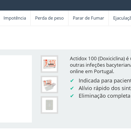
Impotência
Perda de peso
Parar de Fumar
Ejaculaç
Actidox 100 (Doxiciclina) 
outras infeções bacyteria
online em Portugal.
✔
Indicada para pacient
✔
Alívio rápido dos si
✔
Eliminação completa 