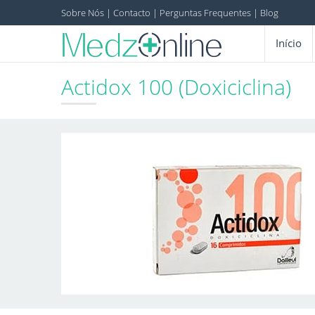
Sobre Nós
|
Contacto
|
Perguntas Frequentes
|
Blog
Início
Actidox 100 (Doxiciclina)