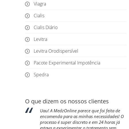
Viagra
Cialis
Cialis Diário
Levitra
Levitra Orodispersível
Pacote Experimental Impotência
Spedra
O que dizem os nossos clientes
a Internet,
Uau! A MedzOnline parece que foi feita de
 de comprar
encomenda para as minhas necessidades! O
s de ereção
processo é super discreto e em 24 horas já
o
estava a experimentar o tratamento sem