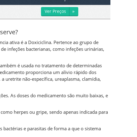
»
Ver Preços
 serve?
a ativa é a Doxiciclina. Pertence ao grupo de
o de infeções bacterianas, como infeções urinárias,
 também é usada no tratamento de determinadas
medicamento proporciona um alívio rápido dos
a uretrite não-específica, ureaplasma, clamídia,
feções. As doses do medicamento são muito baixas, e
s, como herpes ou gripe, sendo apenas indicada para
s bactérias e parasitas de forma a que o sistema