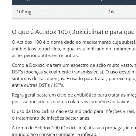
100mg
16
O que é Actidox 100 (Doxiciclina) e para que
O Actidox 100 é o nome dado ao medicamento cuja substânci
antibióticos tetraciclina, o qual está indicado no tratament
acne, periodontite, entre outras.
Como a Doxiciclina tem um espectro de ação muito vasto,
DST's (doenças sexualmente transmissíveis). O uso deste 
sintomas destas doenças. É usado para tratar, por exemplo, 
entre outras DST's / IST's.
Regra geral basta um ciclo de antibiótico para tratar as in
por isso mesmo os efeitos colaterais também são baixos.
O uso da Doxiciclina não está indicado para infeções virai
Há muito que andava a explorar a Internet,
o tratamento de infeções bacterianas.
tentando encontrar uma forma de comprar
A toma de Actidox 100 (Doxiciclina) atrasa a propagação da
medicamentos para os problemas de ereção
imunológico consiga combater a infeção.
sem ter que me expor ao ridículo