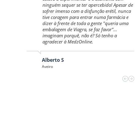
sim). No
ninguém sequer se ter apercebido! Apesar de
nline porque
sofrer imenso com a disfunção erétil, nunca
iança e os
tive coragem para entrar numa farmácia e
o oferecem
dizer à frente de toda a gente "queria uma
 chegaram
embalagem de Viagra, se faz favor"...
 soluções que
imaginam porquê, não é? Só tenho a
am o maior
agradecer à MedzOnline.
assim, duvido
Alberto S
Aveiro