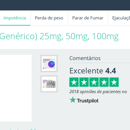
Impotência
Perda de peso
Parar de Fumar
Ejaculaç
a Genérico) 25mg, 50mg, 100mg
Comentários
Excelente
4.4
2018 opiniões de pacientes no