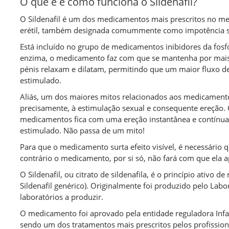
Alberto S
O que é e como funciona o Sildenafil?
Aveiro
O Sildenafil é um dos medicamentos mais prescritos no me
erétil, também designada comummente como impotência 
Está incluído no grupo de medicamentos inibidores da fosfod
enzima, o medicamento faz com que se mantenha por mais
pénis relaxam e dilatam, permitindo que um maior fluxo d
estimulado.
Aliás, um dos maiores mitos relacionados aos medicamentos
precisamente, à estimulação sexual e consequente ereção
medicamentos fica com uma ereção instantânea e contínu
estimulado. Não passa de um mito!
Para que o medicamento surta efeito visível, é necessário 
contrário o medicamento, por si só, não fará com que ela a
O Sildenafil, ou citrato de sildenafila, é o princípio ativo
Sildenafil genérico). Originalmente foi produzido pelo Lab
laboratórios a produzir.
O medicamento foi aprovado pela entidade reguladora Inf
sendo um dos tratamentos mais prescritos pelos profissiona