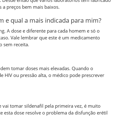
. Desde então que vários laboratórios têm fabricado
s a preços bem mais baixos.
m e qual a mais indicada para mim?
0 mg. A dose e diferente para cada homem e só o
caso. Vale lembrar que este é um medicamento
o sem receita.
odem tomar doses mais elevadas. Quando o
e HIV ou pressão alta, o médico pode prescrever
e vai tomar sildenafil pela primeira vez, é muito
 esta dose resolve o problema da disfunção erétil