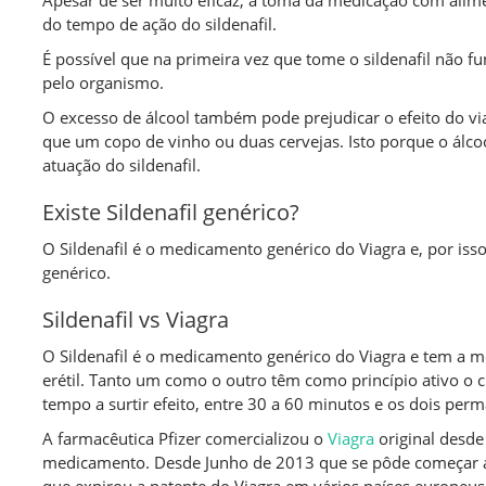
Apesar de ser muito eficaz, a toma da medicação com ali
do tempo de ação do sildenafil.
É possível que na primeira vez que tome o sildenafil não f
pelo organismo.
O excesso de álcool também pode prejudicar o efeito do v
que um copo de vinho ou duas cervejas. Isto porque o álco
atuação do sildenafil.
Existe Sildenafil genérico?
O Sildenafil é o medicamento genérico do Viagra e, por is
genérico.
Sildenafil vs Viagra
O Sildenafil é o medicamento genérico do Viagra e tem a m
erétil. Tanto um como o outro têm como princípio ativo o 
tempo a surtir efeito, entre 30 a 60 minutos e os dois pe
A farmacêutica Pfizer comercializou o
Viagra
original desde
medicamento. Desde Junho de 2013 que se pôde começar a co