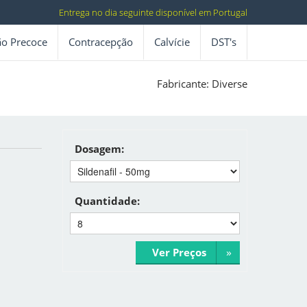
Entrega no dia seguinte disponível em Portugal
ão Precoce
Contracepção
Calvície
DST's
Fabricante: Diverse
Dosagem:
Quantidade:
»
Ver Preços