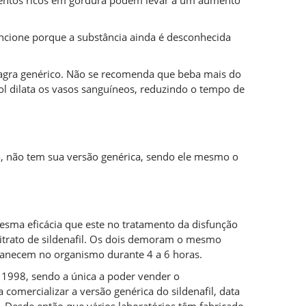
mentos ricos em gordura podem levar a um aumento
uncione porque a substância ainda é desconhecida
iagra genérico. Não se recomenda que beba mais do
ol dilata os vasos sanguíneos, reduzindo o tempo de
so, não tem sua versão genérica, sendo ele mesmo o
esma eficácia que este no tratamento da disfunção
citrato de sildenafil. Os dois demoram o mesmo
rmanecem no organismo durante 4 a 6 horas.
 1998, sendo a única a poder vender o
mercializar a versão genérica do sildenafil, data