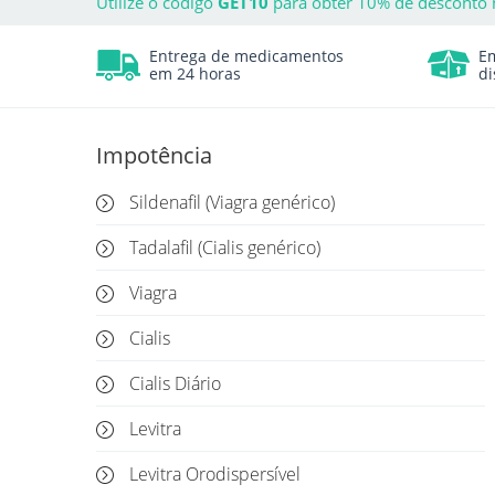
Utilize o código
GET10
para obter 10% de desconto 
Entrega de medicamentos
E
em 24 horas
di
Impotência
Sildenafil (Viagra genérico)
Tadalafil (Cialis genérico)
Viagra
Cialis
Cialis Diário
Levitra
Levitra Orodispersível