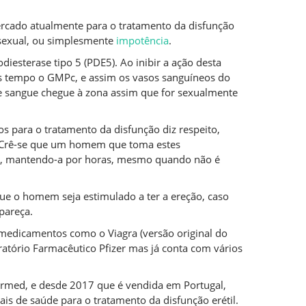
rcado atualmente para o tratamento da disfunção
sexual, ou simplesmente
impotência
.
iesterase tipo 5 (PDE5). Ao inibir a ação desta
 tempo o GMPc, e assim os vasos sanguíneos do
e sangue chegue à zona assim que for sexualmente
 para o tratamento da disfunção diz respeito,
. Crê-se que um homem que toma estes
a, mantendo-a por horas, mesmo quando não é
que o homem seja estimulado a ter a ereção, caso
pareça.
 de medicamentos como o Viagra (versão original do
oratório Farmacêutico Pfizer mas já conta com vários
armed, e desde 2017 que é vendida em Portugal,
is de saúde para o tratamento da disfunção erétil.