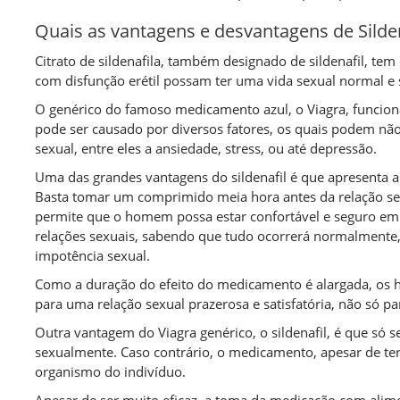
Quais as vantagens e desvantagens de Silden
Citrato de sildenafila, também designado de sildenafil, t
com disfunção erétil possam ter uma vida sexual normal e s
O genérico do famoso medicamento azul, o Viagra, funcion
pode ser causado por diversos fatores, os quais podem nã
sexual, entre eles a ansiedade, stress, ou até depressão.
Uma das grandes vantagens do sildenafil é que apresenta a 
Basta tomar um comprimido meia hora antes da relação sex
permite que o homem possa estar confortável e seguro em
relações sexuais, sabendo que tudo ocorrerá normalmente, 
impotência sexual.
Como a duração do efeito do medicamento é alargada, os 
para uma relação sexual prazerosa e satisfatória, não só p
Outra vantagem do Viagra genérico, o sildenafil, é que só s
sexualmente. Caso contrário, o medicamento, apesar de te
organismo do indivíduo.