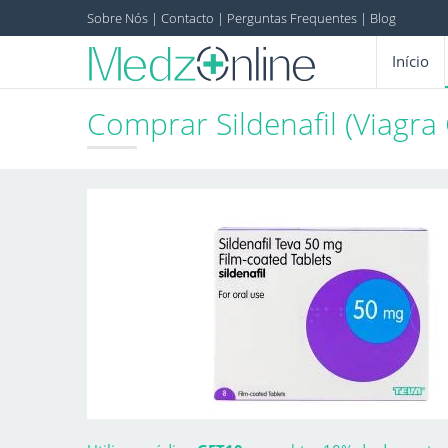
Sobre Nós
|
Contacto
|
Perguntas Frequentes
|
Blog
Início
Comprar Sildenafil (Viagr