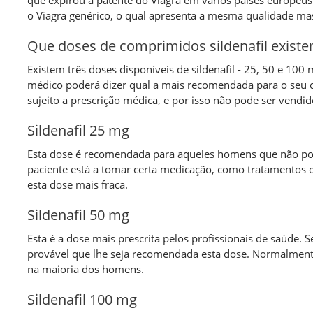
que expirou a patente do Viagra em vários países europeus
o Viagra genérico, o qual apresenta a mesma qualidade ma
Que doses de comprimidos sildenafil existe
Existem três doses disponíveis de sildenafil - 25, 50 e 10
médico poderá dizer qual a mais recomendada para o seu 
sujeito a prescrição médica, e por isso não pode ser vendid
Sildenafil 25 mg
Esta dose é recomendada para aqueles homens que não p
paciente está a tomar certa medicação, como tratamentos d
esta dose mais fraca.
Sildenafil 50 mg
Esta é a dose mais prescrita pelos profissionais de saúde. S
provável que lhe seja recomendada esta dose. Normalmente
na maioria dos homens.
Sildenafil 100 mg