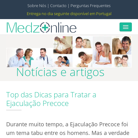
Sobre Nós
|
Contacto
|
Perguntas Frequentes
Entrega no dia seguinte disponível em Portugal
Início
Impotência
Notícias e artigos
Parar de Fumar
Top das Dicas para Tratar a
Ejaculação Precoce
Ejaculação Precoce
Contracepção
Durante muito tempo, a Ejaculação Precoce foi
um tema tabu entre os homens. Mas a verdade