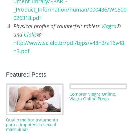
ument_library/EPAR_-
_Product_Information/human/000436/WC500
026318.pdf
Physical profile of counterfeit tablets
Viagra
®
and
Cialis
®
–
http://www.scielo.br/pdf/bjps/v48n3/a16v48
n3.pdf
Featured Posts
Comprar Viagra Online,
Viagra Online Preço
Qual o melhor tratamento
para a impotência sexual
masculina?