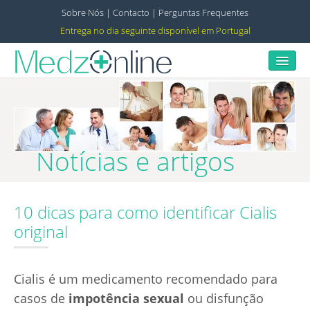
Sobre Nós
|
Contacto
|
Perguntas Frequentes
Entrega no dia seguinte disponível em Portugal
Início
Impotência
Notícias e artigos
Parar de Fumar
10 dicas para como identificar Cialis
original
Ejaculação Precoce
Contracepção
Cialis é um medicamento recomendado para
casos de
impotência sexual
ou disfunção