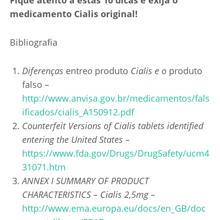
Fique atento a estas 10 dicas e exija o
medicamento Cialis original!
Bibliografia
Diferenças
entre
o
produto
Cialis e o
produto
falso
–
http://www.anvisa.gov.br/medicamentos/fals
ificados/cialis_A150912.pdf
Counterfeit Versions of Cialis tablets identified
entering the United States
–
https://www.fda.gov/Drugs/DrugSafety/ucm4
31071.htm
ANNEX I SUMMARY OF PRODUCT
CHARACTERISTICS – Cialis 2,5mg
–
http://www.ema.europa.eu/docs/en_GB/doc